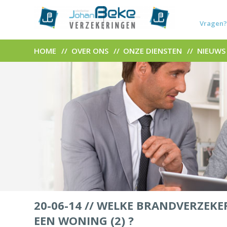
Vragen?
HOME
OVER ONS
ONZE DIENSTEN
NIEUWS
20-06-14 //
WELKE BRANDVERZEKE
EEN WONING (2) ?