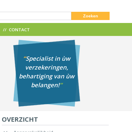
Zoeken
N
CONTACT
“
Specialist in ùw
verzekeringen,
behartiging van ùw
belangen!
”
OVERZICHT