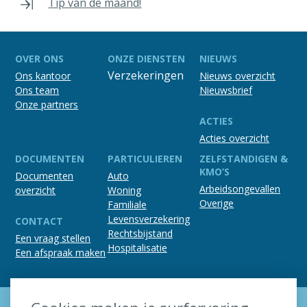
Tip van de maand!
OVER ONS
ONZE DIENSTEN
NIEUWS
Verzekeringen
Ons kantoor
Nieuws overzicht
Ons team
Nieuwsbrief
Onze partners
ACTIES
Acties overzicht
DOCUMENTEN
PARTICULIEREN
ZELFSTANDIGEN &
KMO’S
Documenten
Auto
Arbeidsongevallen
overzicht
Woning
Overige
Familiale
Levensverzekering
CONTACT
Rechtsbijstand
Een vraag stellen
Hospitalisatie
Een afspraak maken
Verzekeringsmakelaar JOHAN BEKE // Gemeenteplein 24 // 8300