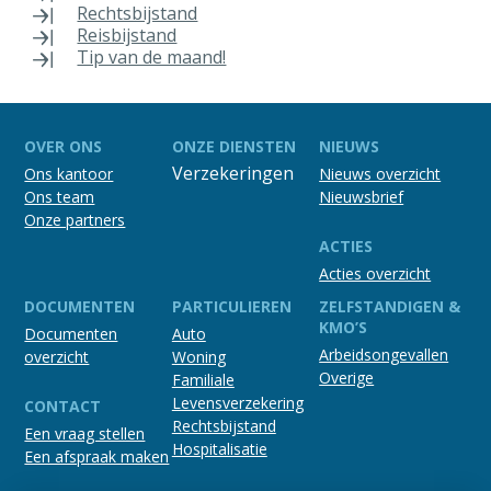
Rechtsbijstand
Reisbijstand
Tip van de maand!
OVER ONS
ONZE DIENSTEN
NIEUWS
Verzekeringen
Ons kantoor
Nieuws overzicht
Ons team
Nieuwsbrief
Onze partners
ACTIES
Acties overzicht
DOCUMENTEN
PARTICULIEREN
ZELFSTANDIGEN &
KMO’S
Documenten
Auto
Arbeidsongevallen
overzicht
Woning
Overige
Familiale
Levensverzekering
CONTACT
Rechtsbijstand
Een vraag stellen
Hospitalisatie
Een afspraak maken