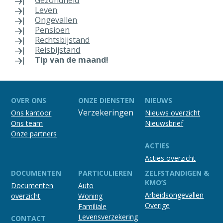
Gezondheid
Leven
Ongevallen
Pensioen
Rechtsbijstand
Reisbijstand
Tip van de maand!
OVER ONS
ONZE DIENSTEN
NIEUWS
Verzekeringen
Ons kantoor
Nieuws overzicht
Ons team
Nieuwsbrief
Onze partners
ACTIES
Acties overzicht
DOCUMENTEN
PARTICULIEREN
ZELFSTANDIGEN &
KMO’S
Documenten
Auto
Arbeidsongevallen
overzicht
Woning
Overige
Familiale
Levensverzekering
CONTACT