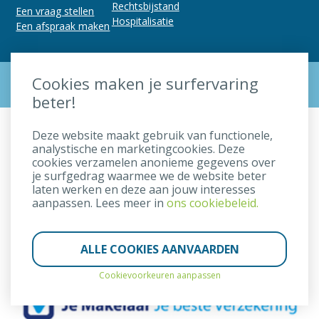
Rechtsbijstand
Een vraag stellen
Hospitalisatie
Een afspraak maken
Verzekeringsmakelaar JOHAN BEKE // Gemeenteplein 24 // 8300
Cookies maken je surfervaring
Knokke-Heist // T. +32 (0)50 60 50 63 //
johan@bekejohan.be
beter!
RPR (Gent) afdeling Brugge // O.R. 0444.500.223 //
Duurzaamheid
Deze website maakt gebruik van functionele,
analystische en marketingcookies. Deze
//
cookies verzamelen anonieme gegevens over
Juridische disclaimer
je surfgedrag waarmee we de website beter
//
laten werken en deze aan jouw interesses
Privacy clausule
aanpassen. Lees meer in
ons cookiebeleid.
//
Cookiebeleid
//
Remuneratiebeleid
ALLE COOKIES AANVAARDEN
//
Cookievoorkeuren aanpassen
Created by Insucommerce