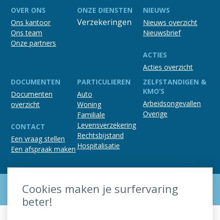
OVER ONS
ONZE DIENSTEN
NIEUWS
Verzekeringen
Ons kantoor
Nieuws overzicht
Ons team
Nieuwsbrief
Onze partners
ACTIES
Acties overzicht
DOCUMENTEN
PARTICULIEREN
ZELFSTANDIGEN &
KMO’S
Documenten
Auto
Arbeidsongevallen
overzicht
Woning
Overige
Familiale
Levensverzekering
CONTACT
Rechtsbijstand
Een vraag stellen
Hospitalisatie
Een afspraak maken
Verzekeringsmakelaar JOHAN BEKE // Gemeenteplein 24 // 8300
Cookies maken je surfervaring
Knokke-Heist // T. +32 (0)50 60 50 63 //
johan@bekejohan.be
beter!
RPR (Gent) afdeling Brugge // O.R. 0444.500.223 //