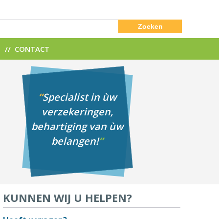
Zoeken
N
CONTACT
“
Specialist in ùw
verzekeringen,
behartiging van ùw
belangen!
”
KUNNEN WIJ U HELPEN?